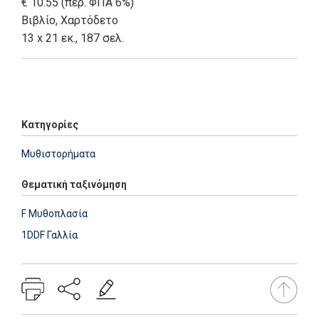
€ 10.55 (περ. ΦΠΑ 6%)
Βιβλίο
,
Χαρτόδετο
13 x 21 εκ., 187 σελ.
Add: 2014-01-01 00:00:00 - Upd: 2021-03-17 18:27:19
Κατηγορίες
Μυθιστορήματα
Θεματική ταξινόμηση
F Μυθοπλασία
1DDF Γαλλία