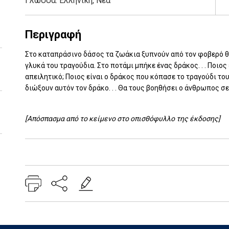
Γλώσσα:
Ελληνική, Νέα
Περιγραφή
Στο καταπράσινο δάσος τα ζωάκια ξυπνούν από τον φοβερό θό
γλυκά του τραγούδια. Στο ποτάμι μπήκε ένας δράκος. . . Ποιος
απειλητικό; Ποιος είναι ο δράκος που κόπασε το τραγούδι το
διώξουν αυτόν τον δράκο. . . Θα τους βοηθήσει ο άνθρωπος σ
[Απόσπασμα από το κείμενο στο οπισθόφυλλο της έκδοσης]
Add: 2014-01-01 00:00:00 - Upd: 2014-01-01 00:00:00