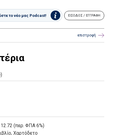
στε το νέο μας Podcast!
ΕΙΣΟΔΟΣ / ΕΓΓΡΑΦΗ
επιστροφή
στέρια
)
 12.72 (περ. ΦΠΑ 6%)
ιβλίο
,
Χαρτόδετο