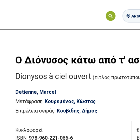
Ακού
Ο Διόνυσος κάτω από τ' α
Dionysos à ciel ouvert
(τίτλος πρωτοτύπου
Detienne, Marcel
Μετάφραση:
Κουρεμένος, Κώστας
Επιμέλεια σειράς:
Κουβίδης, Δήμος
Κυκλοφορεί
€
ISBN:
978-960-221-066-6
Β