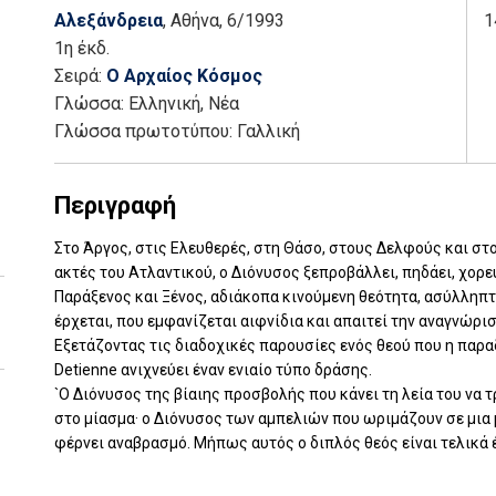
Αλεξάνδρεια
, Αθήνα
, 6/1993
1
1η έκδ.
Σειρά:
Ο Αρχαίος Κόσμος
Γλώσσα:
Ελληνική, Νέα
Γλώσσα πρωτοτύπου: Γαλλική
Περιγραφή
Στο Άργος, στις Ελευθερές, στη Θάσο, στους Δελφούς και στο
ακτές του Ατλαντικού, ο Διόνυσος ξεπροβάλλει, πηδάει, χορεύ
Παράξενος και Ξένος, αδιάκοπα κινούμενη θεότητα, ασύλληπτ
έρχεται, που εμφανίζεται αιφνίδια και απαιτεί την αναγνώρισ
Εξετάζοντας τις διαδοχικές παρουσίες ενός θεού που η παραδ
Detienne ανιχνεύει έναν ενιαίο τύπο δράσης.
`Ο Διόνυσος της βίαιης προσβολής που κάνει τη λεία του να τ
στο μίασμα· ο Διόνυσος των αμπελιών που ωριμάζουν σε μια 
φέρνει αναβρασμό. Μήπως αυτός ο διπλός θεός είναι τελικά έ