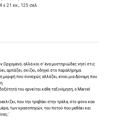
4 x 21 εκ., 125 σελ.
ν Ορχομενό, αλλά και σ’ ένα μυστηριώδες νησί στις
ει, αρπάζει, σκίζει, οδηγεί στο παραλήρημα.
η μορφή που συνεχώς αλλάζει, είναι μια Δύναμη που
η.
οξότητά του αρνείται κάθε ταξινόμηση, ο Marcel
ρεκλίζει, που την τραβάει στην τρέλα, στο φόνο καο
μέρα, των κρασοπηγών, του ποτού που μεθάει και
νας;`