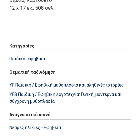
Βιβλίο
,
Χαρτόδετο
12 x 17 εκ., 508 σελ.
Add: 2014-01-01 00:00:00 - Upd: 2022-09-27 09:43:24
Κατηγορίες
Παιδικά- εφηβικά
Θεματική ταξινόμηση
YF Παιδική / Εφηβική μυθοπλασία και αληθινές ιστορίες
YFB Παιδική / Εφηβική λογοτεχνία: Γενική, μοντέρνα και
σύγχρονη μυθοπλασία
Αναγνωστικό κοινό
Νεαρές ηλικίες - Εφηβεία