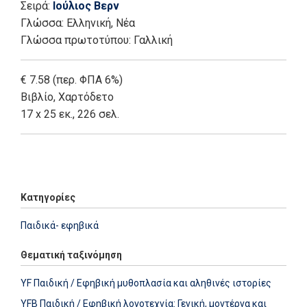
Σειρά:
Ιούλιος Βερν
Γλώσσα:
Ελληνική, Νέα
Γλώσσα πρωτοτύπου: Γαλλική
€ 7.58 (περ. ΦΠΑ 6%)
Βιβλίο
,
Χαρτόδετο
17 x 25 εκ., 226 σελ.
Add: 2014-01-01 00:00:00 - Upd: 2022-09-27 09:43:24
Κατηγορίες
Παιδικά- εφηβικά
Θεματική ταξινόμηση
YF Παιδική / Εφηβική μυθοπλασία και αληθινές ιστορίες
YFB Παιδική / Εφηβική λογοτεχνία: Γενική, μοντέρνα και