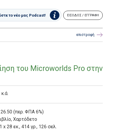
στε το νέο μας Podcast!
ΕΙΣΟΔΟΣ / ΕΓΓΡΑΦΗ
επιστροφή
ίηση του Microworlds Pro στην
κ.ά.
 26.50 (περ. ΦΠΑ 6%)
ιβλίο
,
Χαρτόδετο
1 x 28 εκ., 414 γρ., 126 σελ.