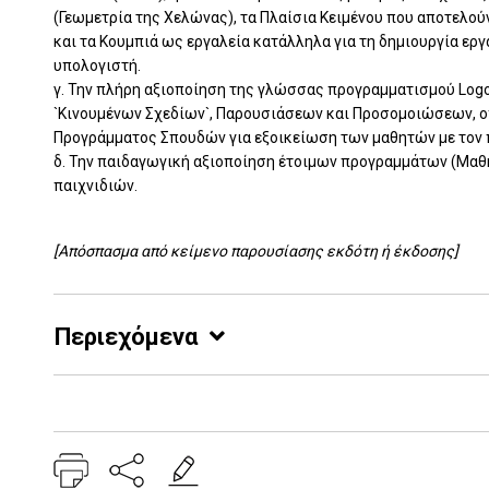
(Γεωμετρία της Χελώνας), τα Πλαίσια Κειμένου που αποτελού
και τα Κουμπιά ως εργαλεία κατάλληλα για τη δημιουργία ερ
υπολογιστή.
γ. Την πλήρη αξιοποίηση της γλώσσας προγραμματισμού Logo
`Κινουμένων Σχεδίων`, Παρουσιάσεων και Προσομοιώσεων, οπ
Προγράμματος Σπουδών για εξοικείωση των μαθητών με τον π
δ. Την παιδαγωγική αξιοποίηση έτοιμων προγραμμάτων (Μαθη
παιχνιδιών.
[Απόσπασμα από κείμενο παρουσίασης εκδότη ή έκδοσης]
Περιεχόμενα
Add: 2014-01-01 00:00:00 - Upd: 2024-01-30 15:40:10