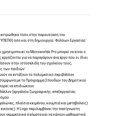
κεντρώθηκε τόσο στην παρουσίαση του
 ΥΠΕΠΘ) όσο και στη δημιουργία `Φύλλων Εργασίας`
 χρησιμοποιεί το Microworlds Pro μπορεί να είναι ο
 εργάζονται για να παραγάγουν ένα έργο που οι ίδιοι
τήσουν στην ιστοσελίδα του σχολείου τους,
ς των παιδιών`.
μούν να εντάξουν το πολυμεσικό περιβάλλον
ους σύμφωνα με το Πρόγραμμα Σπουδών του Δημοτικού
πορεί να επιδιώκουν:
ιβάλλον (εργαλεία ζωγραφικής, επεξεργασίας
ισμού.
(χελώνες, πλαίσια κειμένου, κουμπιά και μεταβολείς)
 εικόνας). Η Logo περιλαμβάνει την πασίγνωστη
ζουν γεωμετρικά σχήματα και να κάνουν μαθηματικά