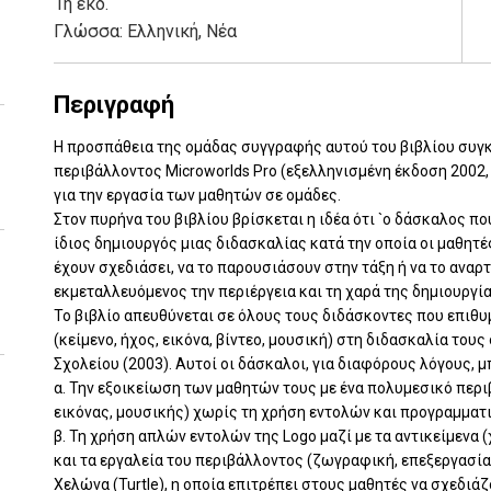
1η έκδ.
Γλώσσα:
Ελληνική, Νέα
Περιγραφή
Η προσπάθεια της ομάδας συγγραφής αυτού του βιβλίου συγ
περιβάλλοντος Microworlds Pro (εξελληνισμένη έκδοση 2002,
για την εργασία των μαθητών σε ομάδες.
Στον πυρήνα του βιβλίου βρίσκεται η ιδέα ότι `ο δάσκαλος που
ίδιος δημιουργός μιας διδασκαλίας κατά την οποία οι μαθητές
έχουν σχεδιάσει, να το παρουσιάσουν στην τάξη ή να το αναρ
εκμεταλλευόμενος την περιέργεια και τη χαρά της δημιουργία
Το βιβλίο απευθύνεται σε όλους τους διδάσκοντες που επιθυ
(κείμενο, ήχος, εικόνα, βίντεο, μουσική) στη διδασκαλία τ
Σχολείου (2003). Αυτοί οι δάσκαλοι, για διαφόρους λόγους, μ
α. Την εξοικείωση των μαθητών τους με ένα πολυμεσικό περ
εικόνας, μουσικής) χωρίς τη χρήση εντολών και προγραμματ
β. Τη χρήση απλών εντολών της Logo μαζί με τα αντικείμενα 
και τα εργαλεία του περιβάλλοντος (ζωγραφική, επεξεργασία
Χελώνα (Turtle), η οποία επιτρέπει στους μαθητές να σχεδιά