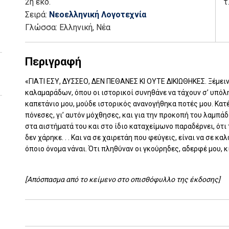
2η έκδ.
τ
Σειρά:
Νεοελληνική Λογοτεχνία
Γλώσσα:
Ελληνική, Νέα
Περιγραφή
«ΓΙΑΤΙ ΕΣΥ, ΔΥΣΣΕΟ, ΔΕΝ ΠΕΘΑΝΕΣ ΚΙ ΟΥΤΕ ΔΙΚΙΩΘΗΚΕΣ. Ξέμε
καλαμαράδων, όπου οι ιστορικοί συνηθάνε να τάχουν σ’ υπόλ
καπετάνιο μου, μούδε ιστορικός ανανογήθηκα ποτές μου. Κατέβ
πόνεσες, γι’ αυτόν μόχθησες, και για την προκοπή του λαμπάδ
στα αιστήματά του και στο ίδιο καταχείμωνο παραδέρνει, ότι 
δεν χάρηκε. . . Και να σε χαιρετάη που φεύγεις, είναι να σε κ
όποιο όνομα νάναι. Ότι πληθύναν οι γκούρηδες, αδερφέ μου, κι 
[Απόσπασμα από το κείμενο στο οπισθόφυλλο της έκδοσης]
Add: 2014-01-01 00:00:00 - Upd: 2014-01-01 00:00:00