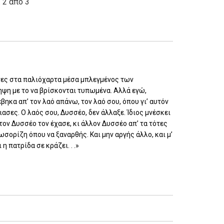
. 2 από 3
ινες στα παλιόχαρτα μέσα μπλεγμένος των
ηψη με το να βρίσκονται τυπωμένα. Αλλά εγώ,
ηκα απ’ τον λαό απάνω, τον λαό σου, όπου γι’ αυτόν
ιασες. Ο λαός σου, Δυσσέο, δεν άλλαξε. Ίδιος μνέσκει
τον Δυσσέο τον έχασε, κι άλλον Δυσσέο απ’ τα τότες
αλωσορίζη όπου να ξαναρθής. Και μην αργής άλλο, και μ’
η πατρίδα σε κράζει. . .»