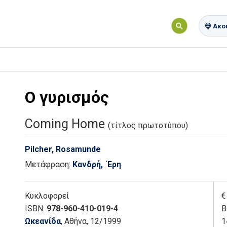
Ακού
Ο γυρισμός
Coming Home
(τίτλος πρωτοτύπου)
Pilcher, Rosamunde
Μετάφραση:
Κανδρή, ΄Ερη
Κυκλοφορεί
€
ISBN:
978-960-410-019-4
Β
Ωκεανίδα
, Αθήνα
, 12/1999
1