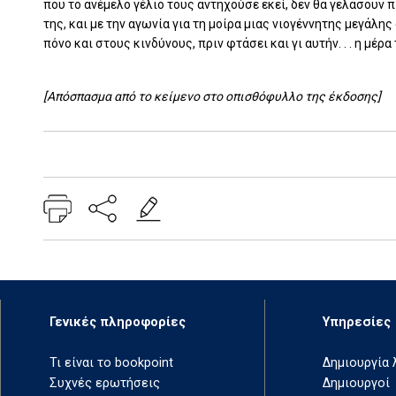
που το ανέμελο γέλιο τους αντηχούσε εκεί, δεν θα γελάσουν π
της, και με την αγωνία για τη μοίρα μιας νιογέννητης μεγάλης
πόνο και στους κινδύνους, πριν φτάσει και γι αυτήν. . . η μέρα
[Απόσπασμα από το κείμενο στο οπισθόφυλλο της έκδοσης]
Add: 2014-01-01 00:00:00 - Upd: 2022-05-04 13:27:28
Γενικές πληροφορίες
Υπηρεσίες
Τι είναι το bookpoint
Δημιουργία
Συχνές ερωτήσεις
Δημιουργοί