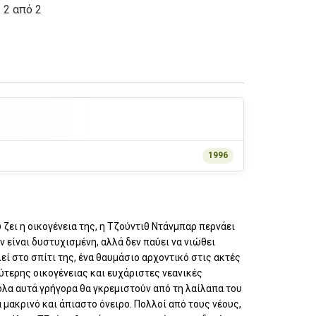
. 2 από 2
1996
 ζει η οικογένεια της, η Τζούντιθ Ντάνμπαρ περνάει
ν είναι δυστυχισμένη, αλλά δεν παύει να νιώθει
λεί στο σπίτι της, ένα θαυμάσιο αρχοντικό στις ακτές
ύτερης οικογένειας και ευχάριστες νεανικές
 όλα αυτά γρήγορα θα γκρεμιστούν από τη λαίλαπα του
μακρινό και άπιαστο όνειρο. Πολλοί από τους νέους,