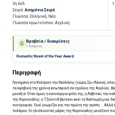
3η έκδ.
τ
Σειρά:
Ασημένια Σειρά
Γλώσσα:
Ελληνική, Νέα
Γλώσσα πρωτοτύπου: Αγγλική
Βραβεία / διακρίσεις
1 διάκριση
Romantic Novel of the Year Award
Περιγραφή
Γεννημένη στο Κολόμπο της Κεϋλάνης (τώρα, Σρι-Λάνκα), όπου
τα εφηβικά της χρόνια εσωτερική σε σχολείο της Αγγλίας. Δε
μοναξιά. Όταν όμως η καινούργια φίλη της, η Λάβντεϋ, την κα
της Κορνουάλης, η Τζούντιθ βρίσκει εκεί τη θαλπωρή μιας δε
συντροφιές. Εκεί γνωρίζει και την πρώτη της αγάπη. . . Αλλά
πολέμου. Οι ηλιόλουστες μέρες της Κορνουάλης μοιάζουν πια 