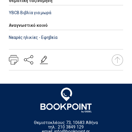
Θεματική ταξινόμηση
YBCB Βιβλία για μωρά
Αναγνωστικό κοινό
Νεαρές ηλικίες - Εφηβεία
Θεμιστοκλέους 73, 10683 Αθήνα
τηλ.: 210 3849 129
email:
info@bookpoint.gr