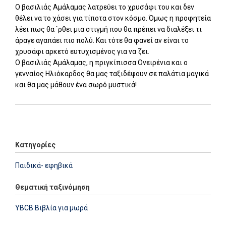
Ο βασιλιάς Αμάλαμας λατρεύει το χρυσάφι του και δεν
θέλει να το χάσει για τίποτα στον κόσμο. Όμως η προφητεία
λέει πως θα `ρθει μια στιγμή που θα πρέπει να διαλέξει τι
άραγε αγαπάει πιο πολύ. Και τότε θα φανεί αν είναι το
χρυσάφι αρκετό ευτυχισμένος για να ζει.
Ο βασιλιάς Αμάλαμας, η πριγκίπισσα Ονειρένια και ο
γενναίος Ηλιόκαρδος θα μας ταξιδέψουν σε παλάτια μαγικά
και θα μας μάθουν ένα σωρό μυστικά!
Add: 2014-01-01 00:00:00 - Upd: 2014-01-01 00:00:00
Κατηγορίες
Παιδικά- εφηβικά
Θεματική ταξινόμηση
YBCB Βιβλία για μωρά