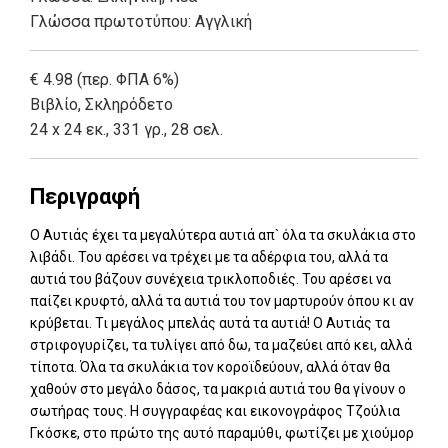
Γλώσσα πρωτοτύπου: Αγγλική
€ 4.98 (περ. ΦΠΑ 6%)
Βιβλίο
,
Σκληρόδετο
24 x 24 εκ., 331 γρ., 28 σελ.
Περιγραφή
Ο Αυτιάς έχει τα μεγαλύτερα αυτιά απ` όλα τα σκυλάκια στο
λιβάδι. Του αρέσει να τρέχει με τα αδέρφια του, αλλά τα
αυτιά του βάζουν συνέχεια τρικλοποδιές. Του αρέσει να
παίζει κρυφτό, αλλά τα αυτιά του τον μαρτυρούν όπου κι αν
κρύβεται. Τι μεγάλος μπελάς αυτά τα αυτιά! Ο Αυτιάς τα
στριφογυρίζει, τα τυλίγει από δω, τα μαζεύει από κει, αλλά
τίποτα. Όλα τα σκυλάκια τον κοροϊδεύουν, αλλά όταν θα
χαθούν στο μεγάλο δάσος, τα μακριά αυτιά του θα γίνουν ο
σωτήρας τους. Η συγγραφέας και εικονογράφος Τζούλια
Γκόσκε, στο πρώτο της αυτό παραμύθι, φωτίζει με χιούμορ