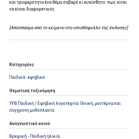
και τρυφερότητα ένα θέμα σοβαρό κι ευαίσθητο: πως είναι
να είσαι διαφορετικός.
[Απόσπασμα από το κείμενο στο οπισθόφυλλο της έκδοσης]
Add: 2014-01-01 00:00:00 - Upd: 2026-07-07 03:01:51
Κατηγορίες
Παιδικά- εφηβικά
Θεματική ταξινόμηση
YFB Παιδική / Εφηβική λογοτεχνία: Γενική, μοντέρνα και
σύγχρονη μυθοπλασία
Αναγνωστικό κοινό
Βρεφική - Παιδική ηλικία