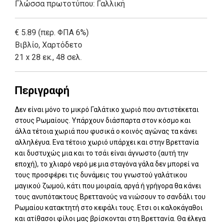
Γλώσσα πρωτοτύπου: Γαλλική
€ 5.89 (περ. ΦΠΑ 6%)
Βιβλίο
,
Χαρτόδετο
21 x 28 εκ., 48 σελ.
Περιγραφή
Δεν είναι μόνο το μικρό Γαλάτικο χωριό που αντιστέκεται
στους Ρωμαίους. Υπάρχουν διάσπαρτα στον κόσμο και
άλλα τέτοια χωριά που φυσικά ο κοινός αγώνας τα κάνει
αλληλέγυα. Ενα τέτοιο χωριό υπάρχει και στην Βρεττανία
και δυστυχώς μια και το τσάι είναι άγνωστο (αυτή την
εποχή), το χλιαρό νερό με μια σταγόνα γάλα δεν μπορεί να
τους προσφέρει τις δυνάμεις του γνωστού γαλάτικου
μαγικού ζωμού, κάτι που μοιραία, αργά ή γρήγορα θα κάνει
τους ανυπότακτους Βρεττανούς να νιώσουν το σανδάλι του
Ρωμαίου κατακτητή στο κεφάλι τους. Ετσι οι καλοκάγαθοι
και ατίθασοι φίλοι μας βρίσκονται στη Βρεττανία. Θα έλεγα