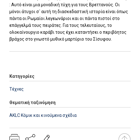
: Αυτό είναι μια μοναδική τύχη για τους Βρεττανούς. Οι
μόνοι άτυχοι σ` αυτή τη διασκεδαστική ιστορία είναι όπως
πάντα οι Ρωμαίοι λεγεωνάριοι και οι πάντα πιστοί στο
επάγγελμά τους πειράτες. Για τους τελευταίους, το
ολοκαίνουργιο καράβι τους έχει καταντήσει ο περιβόητος
βράχος στο γνωστό μυθικό μαρτύριο του Σίσυφου.
Add: 2014-01-01 00:00:00 - Upd: 2026-07-28 15:23:57
Κατηγορίες
Τέχνες
Θεματική ταξινόμηση
AKLC Κόμικ και κινούμενα σχέδια