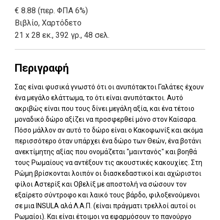
€ 8.88 (περ. ΦΠΑ 6%)
Βιβλίο
,
Χαρτόδετο
21 x 28 εκ., 392 γρ., 48 σελ.
Περιγραφή
Σας είναι φυσικά γνωστό ότι οι ανυπότακτοι Γαλάτες έχουν
ένα μεγάλο ελάττωμα, το ότι είναι ανυπότακτοι. Αυτό
ακριβώς είναι που τους δίνει μεγάλη αξία, και ένα τέτοιο
μοναδικό δώρο αξίζει να προσφερθεί μόνο στον Καίσαρα.
Πόσο μάλλον αν αυτό το δώρο είναι ο Κακοφωνίξ και ακόμα
περισσότερο όταν υπάρχει ένα δώρο των Θεών, ένα βοτάνι
ανεκτίμητης αξίας που ονομάζεται "μαιντανός" και βοηθά
τους Ρωμαίους να αντέξουν τις ακουστικές κακουχίες. Στη
Ρώμη βρίσκονται λοιπόν οι διασκεδαστικοί και αχώριστοι
φίλοι Αστερίξ και Οβελίξ με αποστολή να σώσουν τον
εξαίρετο σύντροφο και λαικό τους βάρδο, φιλοξενούμενοι
σε μια INSULA αλά Λ.Α.Π. (είναι πράγματι τρελλοί αυτοί οι
Ρωμαίοι). Και είναι έτοιμοι να εφαρμόσουν το πανούργο