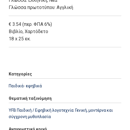
Γλώσσα:
Ελληνική, Νέα
Γλώσσα πρωτοτύπου: Αγγλική
€ 3.54 (περ. ΦΠΑ 6%)
Βιβλίο
,
Χαρτόδετο
18 x 25 εκ.
Add: 2014-01-01 00:00:00 - Upd: 2022-09-13 09:50:14
Κατηγορίες
Παιδικά- εφηβικά
Θεματική ταξινόμηση
YFB Παιδική / Εφηβική λογοτεχνία: Γενική, μοντέρνα και
σύγχρονη μυθοπλασία
Αναγνωστικό κοινό