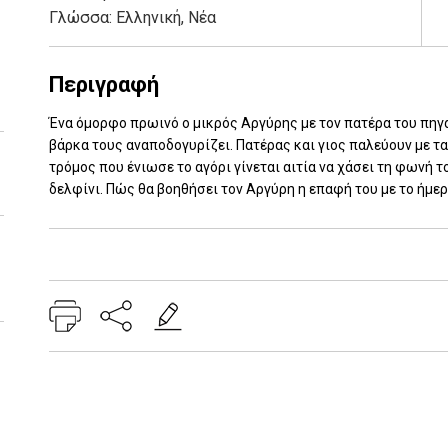
Γλώσσα:
Ελληνική, Νέα
Περιγραφή
Ένα όμορφο πρωινό ο μικρός Αργύρης με τον πατέρα του πηγαί
βάρκα τους αναποδογυρίζει. Πατέρας και γιος παλεύουν με τα 
τρόμος που ένιωσε το αγόρι γίνεται αιτία να χάσει τη φωνή τ
δελφίνι. Πώς θα βοηθήσει τον Αργύρη η επαφή του με το ήμε
Add: 2014-01-01 00:00:00 - Upd: 2025-10-31 11:37:58