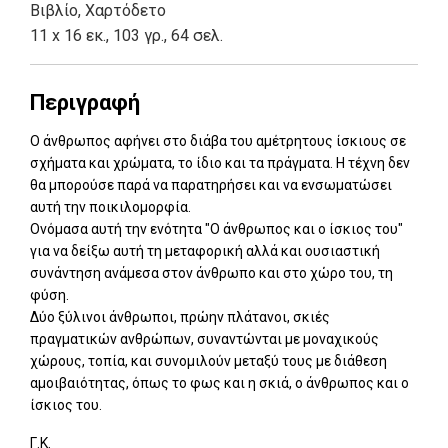
Βιβλίο
,
Χαρτόδετο
11 x 16 εκ., 103 γρ., 64 σελ.
Περιγραφή
Ο άνθρωπος αφήνει στο διάβα του αμέτρητους ίσκιους σε
σχήματα και χρώματα, το ίδιο και τα πράγματα. Η τέχνη δεν
θα μπορούσε παρά να παρατηρήσει και να ενσωματώσει
αυτή την ποικιλομορφία.
Ονόμασα αυτή την ενότητα "Ο άνθρωπος και ο ίσκιος του"
για να δείξω αυτή τη μεταφορική αλλά και ουσιαστική
συνάντηση ανάμεσα στον άνθρωπο και στο χώρο του, τη
φύση.
Δύο ξύλινοι άνθρωποι, πρώην πλάτανοι, σκιές
πραγματικών ανθρώπων, συναντώνται με μοναχικούς
χώρους, τοπία, και συνομιλούν μεταξύ τους με διάθεση
αμοιβαιότητας, όπως το φως και η σκιά, ο άνθρωπος και ο
ίσκιος του.
Γ.Κ.