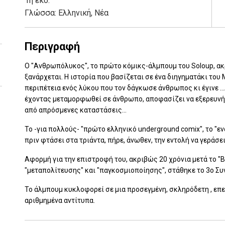
1η έκδ.
Γλώσσα:
Ελληνική, Νέα
Περιγραφή
Ο "Ανθρωπόλυκος", το πρώτο κόμικς-άλμπουμ του Soloup, ακ
ξανάρχεται. Η ιστορία που βασίζεται σε ένα διηγηματάκι του 
περιπέτεια ενός λύκου που τον δάγκωσε άνθρωπος κι έγινε 
έχοντας μεταμορφωθεί σε άνθρωπο, αποφασίζει να εξερευνήσε
από απρόσμενες καταστάσεις...
Το -για πολλούς- "πρώτο ελληνικό underground comix", το "εν
πριν φτάσει στα τριάντα, πήρε, άνωθεν, την εντολή να γεράσει
Αφορμή για την επιστροφή του, ακριβώς 20 χρόνια μετά το "Β
"μεταπολίτευσης" και "παγκοσμιοποίησης", στάθηκε το 3ο Συν
Το άλμπουμ κυκλοφορεί σε μια προσεγμένη, σκληρόδετη , επε
αριθμημένα αντίτυπα.