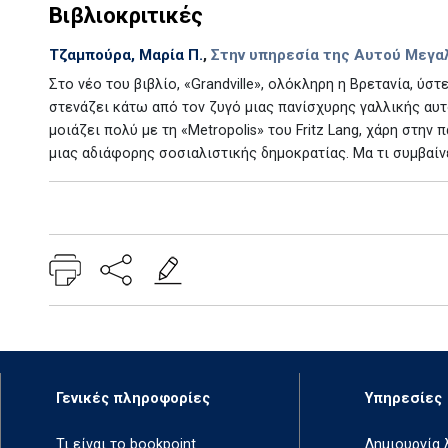
Βιβλιοκριτικές
Τζαμπούρα, Μαρία Π.
,
Στην υπηρεσία της Αυτού Μεγαλ
Στο νέο του βιβλίο, «Grandville», ολόκληρη η Βρετανία, ύσ
στενάζει κάτω από τον ζυγό μιας πανίσχυρης γαλλικής αυ
μοιάζει πολύ με τη «Μetropolis» του Fritz Lang, χάρη στην
μιας αδιάφορης σοσιαλιστικής δημοκρατίας. Μα τι συμβαίνει
Add: 2014-01-01 00:00:00 - Upd: 2026-03-19 11:41:29
Γενικές πληροφορίες
Υπηρεσίες
Τι είναι το bookpoint
Δημιουργία