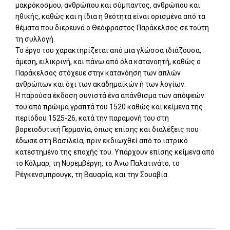
μακρόκοσμου, ανθρώπου και σύμπαντος, ανθρώπου και
ηθικής, καθώς και η ίδια η θεότητα είναι ορισμένα από τα
θέματα που διερευνά ο Θεόφραστος Παράκελσος σε τούτη
τη συλλογή.
Το έργο του χαρακτηρίζεται από μια γλώσσα ιδιάζουσα,
άμεση, ειλικρινή, και πάνω από όλα κατανοητή, καθώς ο
Παράκελσος στόχευε στην κατανόηση των απλών
ανθρώπων και όχι των ακαδημαϊκών ή των λογίων.
Η παρούσα έκδοση συνιστά ένα απάνθισμα των απόψεών
του από πρώιμα γραπτά του 1520 καθώς και κείμενα της
περιόδου 1525-26, κατά την παραμονή του στη
βορειοδυτική Γερμανία, όπως επίσης και διαλέξεις που
έδωσε στη Βασιλεία, πριν εκδιωχθεί από το ιατρικό
κατεστημένο της εποχής του. Υπάρχουν επίσης κείμενα από
το Κόλμαρ, τη Νυρεμβέργη, το Άνω Παλατινάτο, το
Ρέγκενσμπρουγκ, τη Βαυαρία, και την Σουαβία.