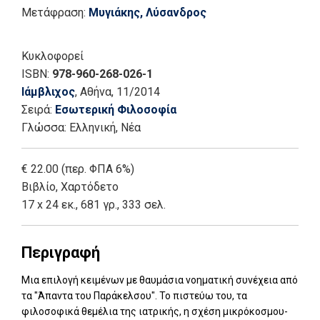
Μετάφραση:
Μυγιάκης, Λύσανδρος
Κυκλοφορεί
ISBN:
978-960-268-026-1
Ιάμβλιχος
, Αθήνα
, 11/2014
Σειρά:
Εσωτερική Φιλοσοφία
Γλώσσα:
Ελληνική, Νέα
€ 22.00 (περ. ΦΠΑ 6%)
Βιβλίο
,
Χαρτόδετο
17 x 24 εκ., 681 γρ., 333 σελ.
Περιγραφή
Μια επιλογή κειμένων με θαυμάσια νοηματική συνέχεια από
τα "Άπαντα του Παράκελσου". Το πιστεύω του, τα
φιλοσοφικά θεμέλια της ιατρικής, η σχέση μικρόκοσμου-