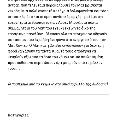
άντρας που τελευταία παρακολουθεί τον Ματ βρίσκεται
νεκρός. Μια πολύ αγαπητή καλόγρια δολοφονείται και τόσο
οι τοπικές όσο και οι ομοσπονδιακές αρχές - μαζί με την
ερευνήτρια ανθρωποκτονιών Λόρεν Μιουζ, μια παλιά
συμμαθήτρια του Ματ που έχει κι εκείνη το δικό της,
ταραγμένο παρελθόν - βλέπουν όλα τα στοιχεία να οδηγούν
σε κάποιον που έχει ήδη ένα φόνο στο ενεργητικό του: τον
Ματ Χάντερ. Ο Ματ και η Ολίβια κινδυνεύουν για δεύτερη
φορά να χάσουν τα πάντα. Κι αυτό τους σπρώχνει να
κινηθούν έξω από τα όρια του νόμου σε μια απελπισμένη
προσπάθεια να περισώσουν ό,τι μπορούν από το μέλλον
τους. . .
[Απόσπασμα από το κείμενο στο οπισθόφυλλο της έκδοσης]
Add: 2014-01-01 00:00:00 - Upd: 2026-06-15 12:34:01
Κατηγορίες