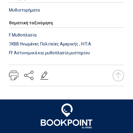
Μυθιστορήματα
Θεματική ταξινόμηση
F Μυθοπλασία
1KBB Ηνωμένες Πολιτείες Αμερικής , Η.Π.Α.
FF Αστυνομικά και μυθοπλασία μυστηρίου