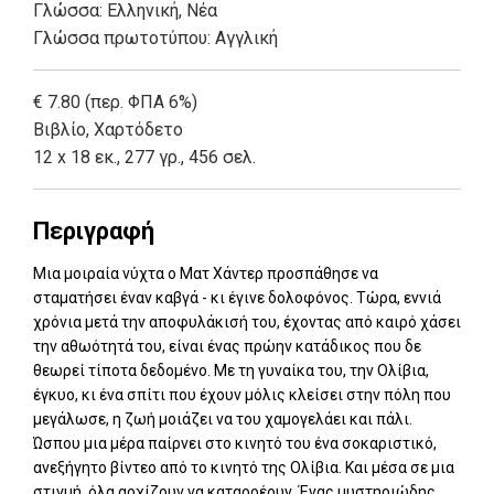
Γλώσσα:
Ελληνική, Νέα
Γλώσσα πρωτοτύπου: Αγγλική
€ 7.80 (περ. ΦΠΑ 6%)
Βιβλίο
,
Χαρτόδετο
12 x 18 εκ., 277 γρ., 456 σελ.
Περιγραφή
Μια μοιραία νύχτα ο Ματ Χάντερ προσπάθησε να
σταματήσει έναν καβγά - κι έγινε δολοφόνος. Τώρα, εννιά
χρόνια μετά την αποφυλάκισή του, έχοντας από καιρό χάσει
την αθωότητά του, είναι ένας πρώην κατάδικος που δε
θεωρεί τίποτα δεδομένο. Με τη γυναίκα του, την Ολίβια,
έγκυο, κι ένα σπίτι που έχουν μόλις κλείσει στην πόλη που
μεγάλωσε, η ζωή μοιάζει να του χαμογελάει και πάλι.
Ώσπου μια μέρα παίρνει στο κινητό του ένα σοκαριστικό,
ανεξήγητο βίντεο από το κινητό της Ολίβια. Και μέσα σε μια
στιγμή, όλα αρχίζουν να καταρρέουν. Ένας μυστηριώδης