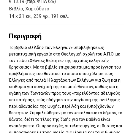
€ 13.19 (περ. ΦΠΑ 6%)
Βιβλίο
,
Χαρτόδετο
14 x 21 εκ., 239 γρ., 191 σελ.
Περιγραφή
Το βιβλίο «Ο Άδης των Ελλήνων» υποβλήθηκε ως
μεταπτυχιακή εργασία στη Θεολογική σχολή του Α.Π.Θ. με
τον τίτλο «Χθόνιες θεότητες της αρχαίας ελληνικής
θρησκείας». Με το βιβλίο επιχειρείται μια προσέγγιση του
προβλήματος του θανάτου, το οποίο απασχόλησε τους
Έλληνες από παλιά. Η λαχτάρα των Ελλήνων για ζωή και η
επιθυμία για συνέχισή της και μετά θάνατον, καθώς και η
αγάπη των ζωντανών προς τους «παρελθόντας αδελφούς
και πατέρας», τούς οδήγησε στην παγίωση της αντίληψης
περί αθανασίας της ψυχής, περί Άδη και (υπο)χθονίων
θεοτήτων. Συμφιλιώθηκαν με τον «ακολάκευστο δήμιο», το
θάνατο, διότι το τέλος της ζωής για τον καθένα είναι
αναπότρεπτο. Οι προσευχές, οι τελετουργίες, οι θυσίες και
οι προσφορές με τους ιερείς, τις ιέρειες και τους βωμούς