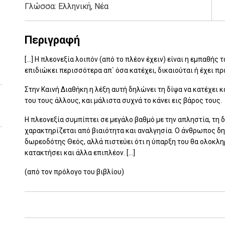
Γλώσσα:
Ελληνική, Νέα
Περιγραφή
[...] Η πλεονεξία λοιπόν (από το πλέον έχειν) είναι η εμπαθής τ
επιδιώκει περισσότερα απ` όσα κατέχει, δικαιούται ή έχει πρ
Στην Καινή Διαθήκη η λέξη αυτή δηλώνει τη δίψα να κατέχει 
του τους άλλους, και μάλιστα συχνά το κάνει εις βάρος τους.
Η πλεονεξία συμπίπτει σε μεγάλο βαθμό με την απληστία, τη
χαρακτηρίζεται από βιαιότητα και αναλγησία. Ο άνθρωπος δη
δωρεοδότης Θεός, αλλά πιστεύει ότι η ύπαρξη του θα ολοκλη
κατακτήσει και άλλα επιπλέον. [...]
(από τον πρόλογο του βιβλίου)
Add: 2014-01-01 00:00:00 - Upd: 2014-01-01 00:00:00