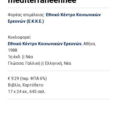
Φορέας επιμέλειας:
Εθνικό Κέντρο Κοινωνικών
Ερευνών (Ε.Κ.Κ.Ε.)
Κυκλοφορεί
Εθνικό Κέντρο Κοινωνικών Ερευνών
, Αθήνα
,
1988
1η έκδ.
||
Νέα
Γλώσσα:
Γαλλική
||
Ελληνική, Νέα
€ 9.29 (περ. ΦΠΑ 6%)
Βιβλίο
,
Χαρτόδετο
17 x 24 εκ., 645 σελ.
Add: 2014-01-01 00:00:00 - Upd: 2025-11-18 12:05:26