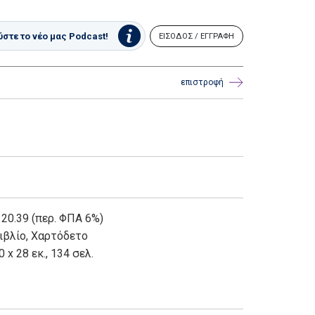
στε το νέο μας Podcast!
ΕΙΣΟΔΟΣ / ΕΓΓΡΑΦΗ
επιστροφή
 20.39 (περ. ΦΠΑ 6%)
ιβλίο
,
Χαρτόδετο
0 x 28 εκ., 134 σελ.