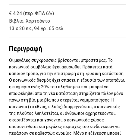
€ 4.24 (περ. ΦΠΑ 6%)
Βιβλίο
,
Χαρτόδετο
13 x 20 εκ., 94 γρ., 65 σελ.
Περιγραφή
Οι μεγάλες συγκρούσεις βρίσκονται μπροστά μας. Το
κοινωνικό συμβόλαιο έχει ακυρωθεί. Πρόκειται κατά
κάποιον τρόπο, για την επιστροφή στη `φυσική κατάσταση`.
Ο κοινωνικός δεσμός έχει σπάσει, η εξουσία των αποπάνω,
η ευημερία ενός 20% του πληθυσμού που μπορεί να
επωφεληθεί από τη νέα κατάσταση στηρίζεται πλέον μόνο
πάνω στη βία, μια βία που στερείται νομιμοποίησης. Η
κοινωνία (το έθνος, ο λαός) διαρρηγνύεται, ο κοινωνικός
της πλούτος λεηλατείται, οι άνθρωποι αχρηστεύονται,
σκορπίζονται και χάνονται, ο κοινωνικός χώρος
αποσυντίθεται και μεγάλες περιοχές του κινδυνεύουν να
περάσουν σε καθεστώς ανομίας. Μόνο η εξέγερση μπορεί