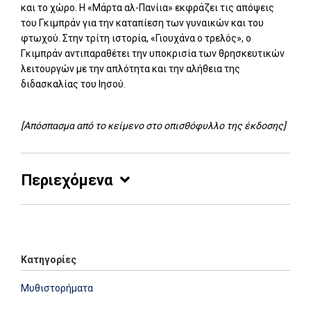
και το χώρο. Η «Μάρτα αλ-Πανίια» εκφράζει τις απόψεις
του Γκιμπράν για την καταπίεση των γυναικών και του
φτωχού. Στην τρίτη ιστορία, «Γιουχάνα ο τρελός», ο
Γκιμπράν αντιπαραθέτει την υποκρισία των θρησκευτικών
λειτουργών με την απλότητα και την αλήθεια της
διδασκαλίας του Ιησού.
[Απόσπασμα από το κείμενο στο οπισθόφυλλο της έκδοσης]
Περιεχόμενα
Add: 2014-01-01 00:00:00 - Upd: 2021-04-01 16:50:08
Κατηγορίες
Μυθιστορήματα