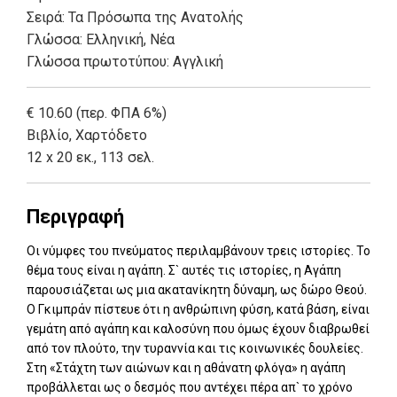
Σειρά:
Τα Πρόσωπα της Ανατολής
Γλώσσα:
Ελληνική, Νέα
Γλώσσα πρωτοτύπου: Αγγλική
€ 10.60 (περ. ΦΠΑ 6%)
Βιβλίο
,
Χαρτόδετο
12 x 20 εκ., 113 σελ.
Περιγραφή
Οι νύμφες του πνεύματος περιλαμβάνουν τρεις ιστορίες. Το
θέμα τους είναι η αγάπη. Σ` αυτές τις ιστορίες, η Αγάπη
παρουσιάζεται ως μια ακατανίκητη δύναμη, ως δώρο Θεού.
Ο Γκιμπράν πίστευε ότι η ανθρώπινη φύση, κατά βάση, είναι
γεμάτη από αγάπη και καλοσύνη που όμως έχουν διαβρωθεί
από τον πλούτο, την τυραννία και τις κοινωνικές δουλείες.
Στη «Στάχτη των αιώνων και η αθάνατη φλόγα» η αγάπη
προβάλλεται ως ο δεσμός που αντέχει πέρα απ` το χρόνο