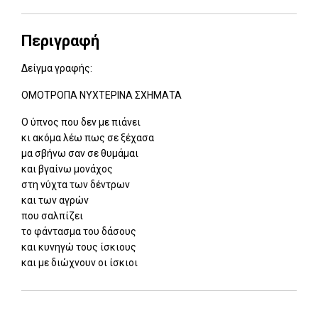
Περιγραφή
Δείγμα γραφής:
ΟΜΟΤΡΟΠΑ ΝΥΧΤΕΡΙΝΑ ΣΧΗΜΑΤΑ
Ο ύπνος που δεν με πιάνει
κι ακόμα λέω πως σε ξέχασα
μα σβήνω σαν σε θυμάμαι
και βγαίνω μονάχος
στη νύχτα των δέντρων
και των αγρών
που σαλπίζει
το φάντασμα του δάσους
και κυνηγώ τους ίσκιους
και με διώχνουν οι ίσκιοι
Add: 2014-01-01 00:00:00 - Upd: 2014-01-01 00:00:00