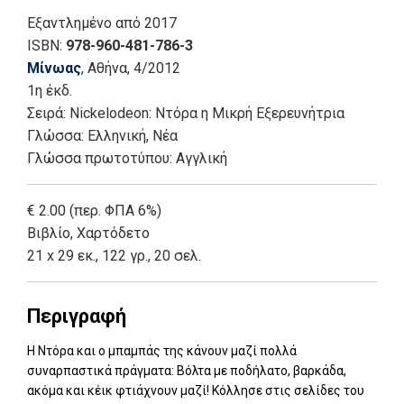
Εξαντλημένο
από 2017
ISBN:
978-960-481-786-3
Μίνωας
, Αθήνα
, 4/2012
1η έκδ.
Σειρά:
Nickelodeon: Ντόρα η Μικρή Εξερευνήτρια
Γλώσσα:
Ελληνική, Νέα
Γλώσσα πρωτοτύπου: Αγγλική
€ 2.00 (περ. ΦΠΑ 6%)
Βιβλίο
,
Χαρτόδετο
21 x 29 εκ., 122 γρ., 20 σελ.
Περιγραφή
Η Ντόρα και ο μπαμπάς της κάνουν μαζί πολλά
συναρπαστικά πράγματα: Βόλτα με ποδήλατο, βαρκάδα,
ακόμα και κέικ φτιάχνουν μαζί! Κόλλησε στις σελίδες του