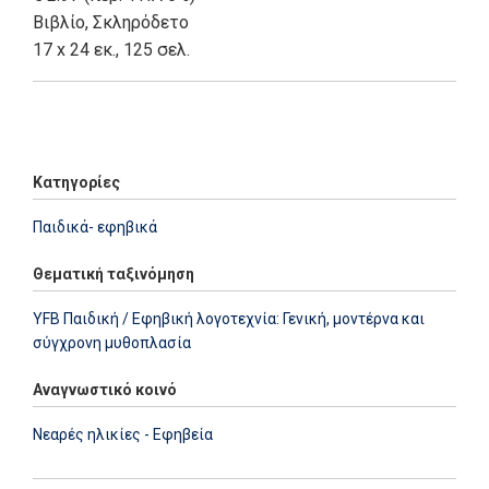
Βιβλίο
,
Σκληρόδετο
17 x 24 εκ., 125 σελ.
Add: 2014-01-01 00:00:00 - Upd: 2022-09-13 09:50:14
Κατηγορίες
Παιδικά- εφηβικά
Θεματική ταξινόμηση
YFB Παιδική / Εφηβική λογοτεχνία: Γενική, μοντέρνα και
σύγχρονη μυθοπλασία
Αναγνωστικό κοινό
Νεαρές ηλικίες - Εφηβεία