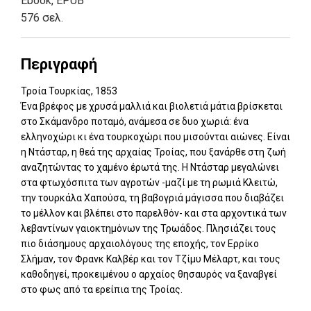
Ebook
,
EPUB
576 σελ.
Περιγραφή
Τροία Τουρκίας, 1853
Ένα βρέφος με χρυσά μαλλιά και βιολετιά μάτια βρίσκεται
στο Σκάμανδρο ποταμό, ανάμεσα σε δυο χωριά: ένα
ελληνοχώρι κι ένα τουρκοχώρι που μισούνται αιώνες. Είναι
η Ντάσταρ, η θεά της αρχαίας Τροίας, που ξανάρθε στη ζωή
αναζητώντας το χαμένο έρωτά της. Η Ντάσταρ μεγαλώνει
στα φτωχόσπιτα των αγροτών -μαζί με τη ρωμιά Κλειτώ,
την τουρκάλα Χαπούσα, τη βαβογριά μάγισσα που διαβάζει
το μέλλον και βλέπει στο παρελθόν- και στα αρχοντικά των
λεβαντίνων γαιοκτημόνων της Τρωάδος. Πλησιάζει τους
πιο διάσημους αρχαιολόγους της εποχής, τον Ερρίκο
Σλήμαν, τον Φρανκ Καλβέρ και τον Τζίμυ Μέλαρτ, και τους
καθοδηγεί, προκειμένου ο αρχαίος θησαυρός να ξαναβγεί
στο φως από τα ερείπια της Τροίας.