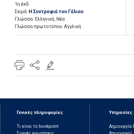
1η έκδ.
Σειρά:
Η Συντροφιά του Γέλιου
Γλώσσα:
Ελληνική, Νέα
Γλώσσα πρωτοτύπου: Αγγλική
Add: 2014-01-01 00:00:00 - Upd: 2025-12-03 13:07:35
Γενικές πληροφορίες
Υπηρεσίες
Τι είναι το bookpoint
Δημιουργία
Συχνές ερωτήσεις
Δημιουργοί