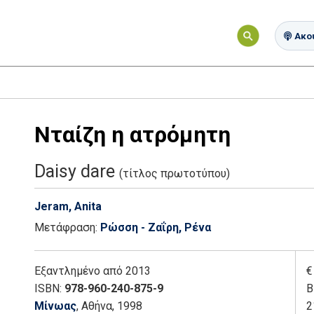
Ακού
Νταίζη η ατρόμητη
Daisy dare
(τίτλος πρωτοτύπου)
Jeram, Anita
Μετάφραση:
Ρώσση - Ζαΐρη, Ρένα
Εξαντλημένο
από 2013
€
ISBN:
978-960-240-875-9
Β
Μίνωας
, Αθήνα
, 1998
2