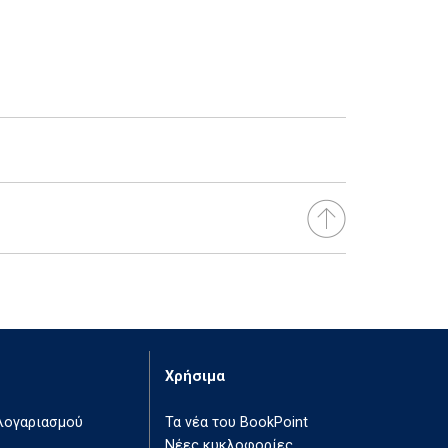
Χρήσιμα
 λογαριασμού
Τα νέα του BookPoint
Νέες κυκλοφορίες