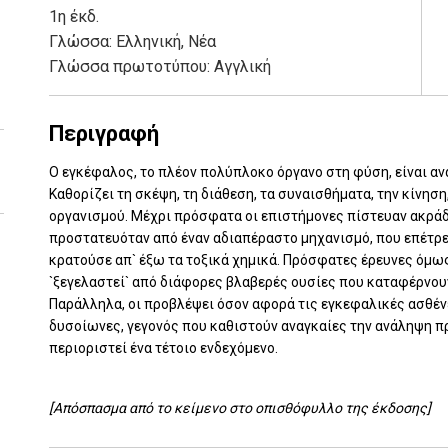
1η έκδ.
Γλώσσα:
Ελληνική, Νέα
Γλώσσα πρωτοτύπου: Αγγλική
Περιγραφή
Ο εγκέφαλος, το πλέον πολύπλοκο όργανο στη φύση, είναι α
Καθορίζει τη σκέψη, τη διάθεση, τα συναισθήματα, την κίνηση
οργανισμού. Μέχρι πρόσφατα οι επιστήμονες πίστευαν ακρά
προστατευόταν από έναν αδιαπέραστο μηχανισμό, που επέτρε
κρατούσε απ` έξω τα τοξικά χημικά. Πρόσφατες έρευνες όμω
`ξεγελαστεί` από διάφορες βλαβερές ουσίες που καταφέρνου
Παράλληλα, οι προβλέψει όσον αφορά τις εγκεφαλικές ασθέν
δυσοίωνες, γεγονός που καθιστούν αναγκαίες την ανάληψη 
περιοριστεί ένα τέτοιο ενδεχόμενο.
[Απόσπασμα από το κείμενο στο οπισθόφυλλο της έκδοσης]