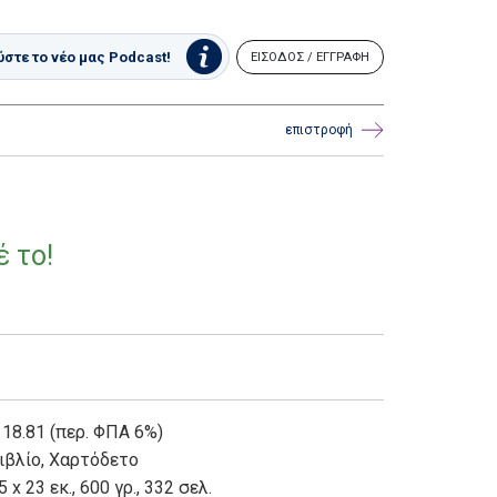
στε το νέο μας Podcast!
ΕΙΣΟΔΟΣ / ΕΓΓΡΑΦΗ
επιστροφή
 το!
 18.81 (περ. ΦΠΑ 6%)
ιβλίο
,
Χαρτόδετο
5 x 23 εκ., 600 γρ., 332 σελ.