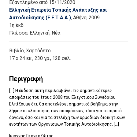
Εξαντλημένο
από 15/11/2020
Ελληνική Εταιρεία Τοπικής Ανάπτυξης και
Αυτοδιοίκησης (Ε.Ε.Τ.Α.Α.)
, Αθήνα
, 2009
1η έκδ.
Γλώσσα:
Ελληνική, Νέα
Βιβλίο
,
Χαρτόδετο
17 x 24 εκ., 230 γρ., 128 σελ.
Περιγραφή
[...] Η έκδοση αυτή περιλαμβάνει τις σημαντικότερες
αποφάσεις του έτους 2008 του Ελεγκτικού Συνεδρίου.
Ελπίζουμε ότι, θα αποτελέσει σημαντικό βοήθημα στην
λήψη και υλοποίηση των αποφάσεων, τόσο για τα αιρετά
όργανα, όσο και για τα στελέχη των αρμοδίων διοικητικών
ενοτήτων των Οργανισμών Τοπικής Αυτοδιοίκησης. [...]
Ιωάννης Γκογκοζώτος