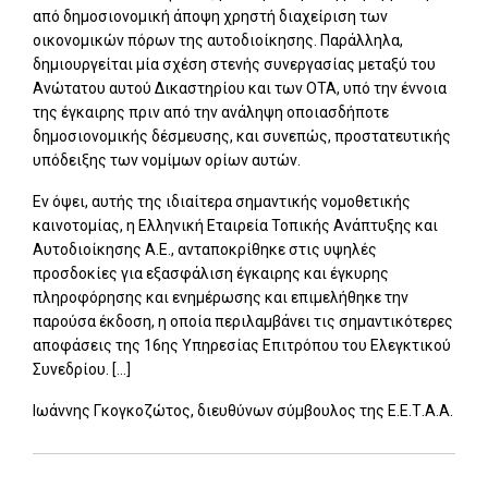
από δημοσιονομική άποψη χρηστή διαχείριση των
οικονομικών πόρων της αυτοδιοίκησης. Παράλληλα,
δημιουργείται μία σχέση στενής συνεργασίας μεταξύ του
Ανώτατου αυτού Δικαστηρίου και των ΟΤΑ, υπό την έννοια
της έγκαιρης πριν από την ανάληψη οποιασδήποτε
δημοσιονομικής δέσμευσης, και συνεπώς, προστατευτικής
υπόδειξης των νομίμων ορίων αυτών.
Εν όψει, αυτής της ιδιαίτερα σημαντικής νομοθετικής
καινοτομίας, η Ελληνική Εταιρεία Τοπικής Ανάπτυξης και
Αυτοδιοίκησης Α.Ε., ανταποκρίθηκε στις υψηλές
προσδοκίες για εξασφάλιση έγκαιρης και έγκυρης
πληροφόρησης και ενημέρωσης και επιμελήθηκε την
παρούσα έκδοση, η οποία περιλαμβάνει τις σημαντικότερες
αποφάσεις της 16ης Υπηρεσίας Επιτρόπου του Ελεγκτικού
Συνεδρίου. [...]
Ιωάννης Γκογκοζώτος, διευθύνων σύμβουλος της Ε.Ε.Τ.Α.Α.
Add: 2014-01-01 00:00:00 - Upd: 2025-06-18 11:42:29