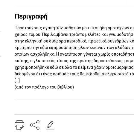
Περιγραφή
Παροτρύνσεις αγαπητών μαθητών μου - και ήδη ομοτέχνων σ
χείρας τόμου. Περιλαμβάνει τριάντα μελέτες και γνωμοδοτή
στην ελληνική σε διάφορα περιοδικά, πρακτικά συνεδρίων και
κριτήριο την εδώ εκπροσώπηση όλων εκείνων των κλάδων του
οποίων ασχολήθηκα. Η ανατύπωση γίνεται χωρίς οποιαδήποτε
επίσης, ο γλωσσικός τύπος της πρώτης δημοσιεύσεως, με μο
χρησιμοποιήθηκε εδώ σε όλα τα κείμενα χάριν ομοιομορφίας
δεδομένου ότι ένας αριθμός τους θα εκδοθεί σε ξεχωριστό τό
[...]
(από τον πρόλογο του βιβλίου)
Add: 2014-01-01 00:00:00 - Upd: 2014-01-01 00:00:00