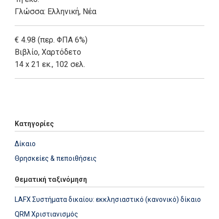
Γλώσσα:
Ελληνική, Νέα
€ 4.98 (περ. ΦΠΑ 6%)
Βιβλίο
,
Χαρτόδετο
14 x 21 εκ., 102 σελ.
Add: 2014-01-01 00:00:00 - Upd: 2014-01-01 00:00:00
Κατηγορίες
Δίκαιο
Θρησκείες & πεποιθήσεις
Θεματική ταξινόμηση
LAFX Συστήματα δικαίου: εκκλησιαστικό (κανονικό) δίκαιο
QRM Χριστιανισμός