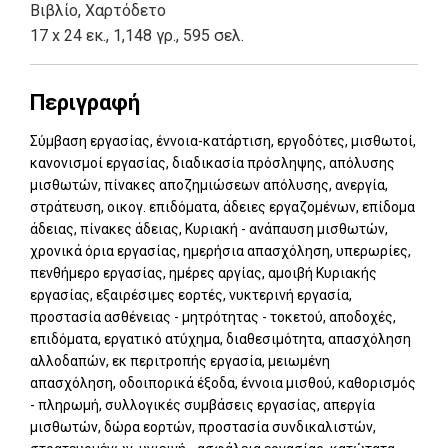
Βιβλίο
,
Χαρτόδετο
17 x 24 εκ., 1,148 γρ., 595 σελ.
Περιγραφή
Σύμβαση εργασίας, έννοια-κατάρτιση, εργοδότες, μισθωτοί,
κανονισμοί εργασίας, διαδικασία πρόσληψης, απόλυσης
μισθωτών, πίνακες αποζημιώσεων απόλυσης, ανεργία,
στράτευση, οικογ. επιδόματα, άδειες εργαζομένων, επίδομα
άδειας, πίνακες άδειας, Κυριακή - ανάπαυση μισθωτών,
χρονικά όρια εργασίας, ημερήσια απασχόληση, υπερωρίες,
πενθήμερο εργασίας, ημέρες αργίας, αμοιβή Κυριακής
εργασίας, εξαιρέσιμες εορτές, νυκτερινή εργασία,
προστασία ασθένειας - μητρότητας - τοκετού, αποδοχές,
επιδόματα, εργατικό ατύχημα, διαθεσιμότητα, απασχόληση
αλλοδαπών, εκ περιτροπής εργασία, μειωμένη
απασχόληση, οδοιπορικά έξοδα, έννοια μισθού, καθορισμός
- πληρωμή, συλλογικές συμβάσεις εργασίας, απεργία
μισθωτών, δώρα εορτών, προστασία συνδικαλιστών,