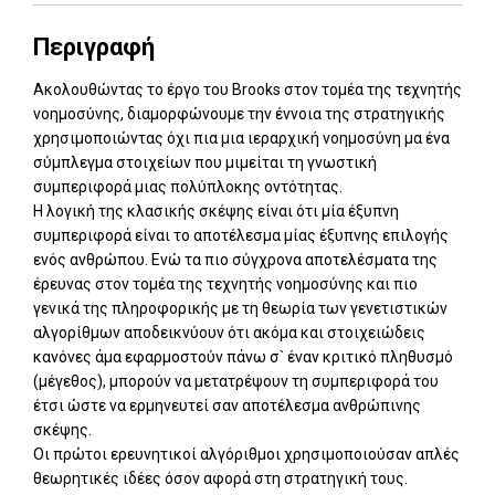
Περιγραφή
Ακολουθώντας το έργο του Brooks στον τομέα της τεχνητής
νοημοσύνης, διαμορφώνουμε την έννοια της στρατηγικής
χρησιμοποιώντας όχι πια μια ιεραρχική νοημοσύνη μα ένα
σύμπλεγμα στοιχείων που μιμείται τη γνωστική
συμπεριφορά μιας πολύπλοκης οντότητας.
Η λογική της κλασικής σκέψης είναι ότι μία έξυπνη
συμπεριφορά είναι το αποτέλεσμα μίας έξυπνης επιλογής
ενός ανθρώπου. Ενώ τα πιο σύγχρονα αποτελέσματα της
έρευνας στον τομέα της τεχνητής νοημοσύνης και πιο
γενικά της πληροφορικής με τη θεωρία των γενετιστικών
αλγορίθμων αποδεικνύουν ότι ακόμα και στοιχειώδεις
κανόνες άμα εφαρμοστούν πάνω σ` έναν κριτικό πληθυσμό
(μέγεθος), μπορούν να μετατρέψουν τη συμπεριφορά του
έτσι ώστε να ερμηνευτεί σαν αποτέλεσμα ανθρώπινης
σκέψης.
Οι πρώτοι ερευνητικοί αλγόριθμοι χρησιμοποιούσαν απλές
θεωρητικές ιδέες όσον αφορά στη στρατηγική τους.