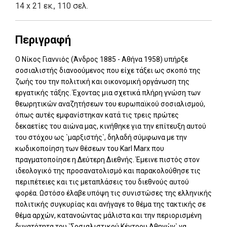
14 x 21 εκ., 110 σελ.
Περιγραφή
Ο Νίκος Γιαννιός (Άνδρος 1885 - Αθήνα 1958) υπήρξε
σοσιαλιστής διανοούμενος που είχε τάξει ως σκοπό της
ζωής του την πολιτική και οικονομική οργάνωση της
εργατικής τάξης. Έχοντας μια σχετικά πλήρη γνώση των
θεωρητικών αναζητήσεων του ευρωπαϊκού σοσιαλισμού,
όπως αυτές εμφανίστηκαν κατά τις τρεις πρώτες
δεκαετίες του αιώνα μας, κινήθηκε για την επίτευξη αυτού
του στόχου ως `μαρξιστής`, δηλαδή σύμφωνα με την
κωδικοποίηση των θέσεων του Karl Marx που
πραγματοποίησε η Δεύτερη Διεθνής. Έμεινε πιστός στον
ιδεολογικό της προσανατολισμό και παρακολούθησε τις
περιπέτειες και τις μεταπλάσεις του διεθνούς αυτού
φορέα. Ωστόσο έλαβε υπόψη τις συνιστώσες της ελληνικής
πολιτικής συγκυρίας και ανήγαγε το θέμα της τακτικής σε
θέμα αρχών, κατανοώντας μάλιστα και την περιορισμένη
δυνατότητα του `Σοσιαλιστικού Κέντρου Αθηνών` να