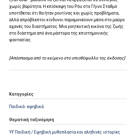
χωρίς βαρύτητα. Η επίσκεψη του Ρόυ στο Γήινο Σταθμό
υποτίθεται ότι θα ήταν ρουτίνας και χωρίς προβλήματα,
αλλά απρόβλεπτοι κίνδυνοι παραμονεύουν μέσα στο μαύρο
αχανές του διαστήματος. Μια γοητευτική εικόνα της ζωής
στο διάστημα από ένα μάστορα της επιστημονικής
φαντασίας.
[Απόσπασμα από το κείμενο στο οπισθόφυλλο της έκδοσης]
Add: 2014-01-01 00:00:00 - Upd: 2026-07-09 12:59:25
Κατηγορίες
Παιδικά- εφηβικά
Θεματική ταξινόμηση
YF Παιδική / Εφηβική μυθοπλασία και αληθινές ιστορίες