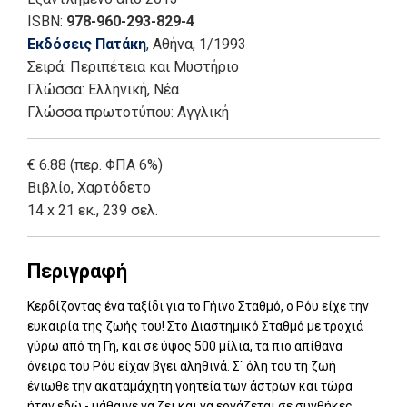
ISBN:
978-960-293-829-4
Εκδόσεις Πατάκη
, Αθήνα
, 1/1993
Σειρά:
Περιπέτεια και Μυστήριο
Γλώσσα:
Ελληνική, Νέα
Γλώσσα πρωτοτύπου: Αγγλική
€ 6.88 (περ. ΦΠΑ 6%)
Βιβλίο
,
Χαρτόδετο
14 x 21 εκ., 239 σελ.
Περιγραφή
Κερδίζοντας ένα ταξίδι για το Γήινο Σταθμό, ο Ρόυ είχε την
ευκαιρία της ζωής του! Στο Διαστημικό Σταθμό με τροχιά
γύρω από τη Γη, και σε ύψος 500 μίλια, τα πιο απίθανα
όνειρα του Ρόυ είχαν βγει αληθινά. Σ` όλη του τη ζωή
ένιωθε την ακαταμάχητη γοητεία των άστρων και τώρα
ήταν εδώ - μάθαινε να ζει και να εργάζεται σε συνθήκες