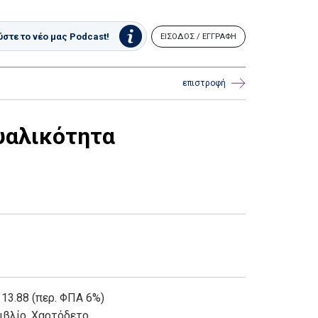
στε το νέο μας Podcast!
ΕΙΣΟΔΟΣ / ΕΓΓΡΑΦΗ
επιστροφή
υαλικότητα
 13.88 (περ. ΦΠΑ 6%)
ιβλίο
,
Χαρτόδετο