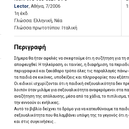
Lector
, Αθήνα
, 7/2006
1
1η έκδ.
Γλώσσα:
Ελληνική, Νέα
Γλώσσα πρωτοτύπου: Ιταλική
Περιγραφή
Σήμερα θα ήταν αφελές να σκεφτούμε ότι η συζήτηση για τη
αποφευχθεί. Η τηλεόραση, οι ταινίες, η διαφήμιση, τα περιοδ
περιγραφικό και ξεκάθαρο τρόπο όλες τις παραλλαγές πάνω σ
τα παιδιά σε εικόνες, υποδείξεις και πληροφορίες που εξάπτο
Οι ειδικοί ισχυρίζονται ότι η παιδική σεξουαλικότητα δεν πρέ
λοιπόν όταν μιλάμε για σεξουαλικότητα αναφερόμενοι στα παι
αναζήτηση της απόλαυσης, μέσα από τα χάδια, το πιπίλισμα
την εννοούν οι ενήλικες;
Αυτό το βιβλίο δείχνει το δρόμο για να κατευθύνουμε τα παι
σεξουαλικότητα που θα λαμβάνει υπόψη της το γεγονός ότι η
και στις συγκινήσεις...