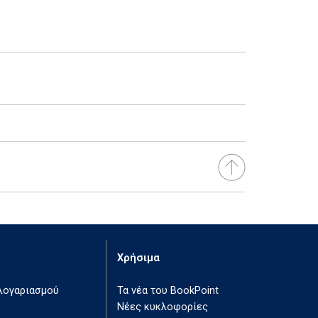
Χρήσιμα
 λογαριασμού
Τα νέα του BookPoint
Νέες κυκλοφορίες