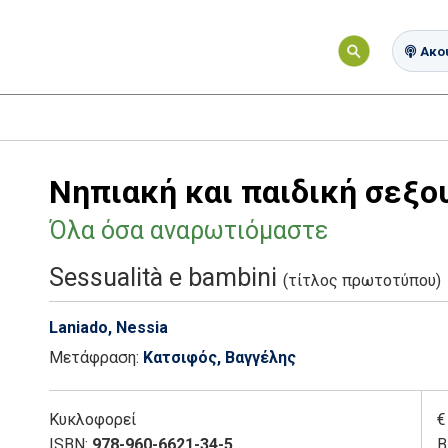
Ακού
Νηπιακή και παιδική σεξο
Όλα όσα αναρωτιόμαστε
Sessualità e bambini
(τίτλος πρωτοτύπου)
Laniado, Nessia
Μετάφραση:
Κατσιφός, Βαγγέλης
Κυκλοφορεί
€
ISBN:
978-960-6621-34-5
Β