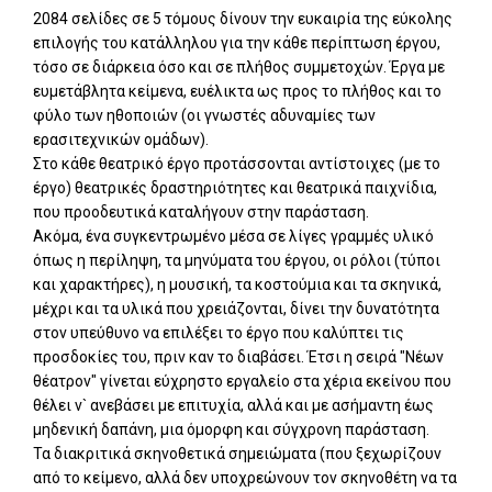
2084 σελίδες σε 5 τόμους δίνουν την ευκαιρία της εύκολης
επιλογής του κατάλληλου για την κάθε περίπτωση έργου,
τόσο σε διάρκεια όσο και σε πλήθος συμμετοχών. Έργα με
ευμετάβλητα κείμενα, ευέλικτα ως προς το πλήθος και το
φύλο των ηθοποιών (οι γνωστές αδυναμίες των
ερασιτεχνικών ομάδων).
Στο κάθε θεατρικό έργο προτάσσονται αντίστοιχες (με το
έργο) θεατρικές δραστηριότητες και θεατρικά παιχνίδια,
που προοδευτικά καταλήγουν στην παράσταση.
Ακόμα, ένα συγκεντρωμένο μέσα σε λίγες γραμμές υλικό
όπως η περίληψη, τα μηνύματα του έργου, οι ρόλοι (τύποι
και χαρακτήρες), η μουσική, τα κοστούμια και τα σκηνικά,
μέχρι και τα υλικά που χρειάζονται, δίνει την δυνατότητα
στον υπεύθυνο να επιλέξει το έργο που καλύπτει τις
προσδοκίες του, πριν καν το διαβάσει. Έτσι η σειρά "Νέων
θέατρον" γίνεται εύχρηστο εργαλείο στα χέρια εκείνου που
θέλει ν` ανεβάσει με επιτυχία, αλλά και με ασήμαντη έως
μηδενική δαπάνη, μια όμορφη και σύγχρονη παράσταση.
Τα διακριτικά σκηνοθετικά σημειώματα (που ξεχωρίζουν
από το κείμενο, αλλά δεν υποχρεώνουν τον σκηνοθέτη να τα