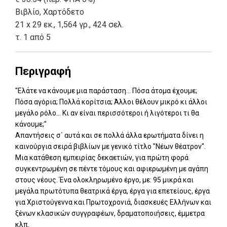
Βιβλίο
,
Χαρτόδετο
21 x 29 εκ., 1,564 γρ., 424 σελ.
τ. 1 από 5
Περιγραφή
"Ελάτε να κάνουμε μια παράσταση... Πόσα άτομα έχουμε;
Πόσα αγόρια; Πολλά κορίτσια; Άλλοι θέλουν μικρό κι άλλοι
μεγάλο ρόλο... Κι αν είναι περισσότεροι ή λιγότεροι τι θα
κάνουμε;"
Απαντήσεις σ` αυτά και σε πολλά άλλα ερωτήματα δίνει η
καινούργια σειρά βιβλίων με γενικό τίτλο "Νέων θέατρον".
Μια κατάθεση εμπειρίας δεκαετιών, για πρώτη φορά
συγκεντρωμένη σε πέντε τόμους και αφιερωμένη με αγάπη
στους νέους. Ένα ολοκληρωμένο έργο, με: 95 μικρά και
μεγάλα πρωτότυπα θεατρικά έργα, έργα για επετείους, έργα
για Χριστούγεννα και Πρωτοχρονιά, διασκευές Ελλήνων και
ξένων κλασικών συγγραφέων, δραματοποιήσεις, έμμετρα
κλπ.