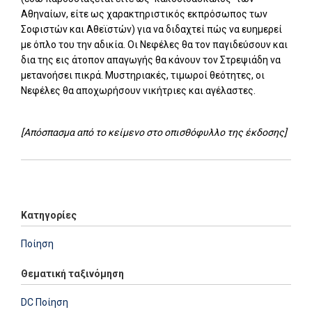
Αθηναίων, είτε ως χαρακτηριστικός εκπρόσωπος των
Σοφιστών και Αθεϊστών) για να διδαχτεί πώς να ευημερεί
με όπλο του την αδικία. Οι Νεφέλες θα τον παγιδεύσουν και
δια της εις άτοπον απαγωγής θα κάνουν τον Στρεψιάδη να
μετανοήσει πικρά. Μυστηριακές, τιμωροί θεότητες, οι
Νεφέλες θα αποχωρήσουν νικήτριες και αγέλαστες.
[Απόσπασμα από το κείμενο στο οπισθόφυλλο της έκδοσης]
Add: 2014-01-01 00:00:00 - Upd: 2024-01-30 15:40:01
Κατηγορίες
Ποίηση
Θεματική ταξινόμηση
DC Ποίηση