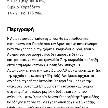
€ 10.60 (περ. ΦΠΑ 6%)
Βιβλίο
,
Χαρτόδετο
14 x 21 εκ., 115 σελ.
Περιγραφή
Η Αριστοφάνους `επίσκεψις` δεν θα είναι εύθυμη και
ευφυολογούσα. Επειδή από τον Αριστοφάνη περιμένουμε
κάτι πιο χαροποιό: την χάριν. Η κωμωδία, συχνά, είναι ο
Λυγμός του συγγραφέα που δεν μπορεί, ή δεν του
επιτρέπεται, να γράψει τραγωδία. Στην κωμωδία, απόληξη
είναι η τιμωρία κάποιου. Άφεση δεν υπάρχει.` Ο
Αριστοφάνης είδε την πατρίδα του Αθήνα να `αμαρτάνει` (με
την αρχαία της έννοια η λέξη εδώ). Δοκίμασε, αρχικά, να
αγνοήσει τη ροή της Ιστορίας. Ύστερα δοκίμασε να την
ανακόψει (ουτοπία). Επιθύμησε την ιστορία καθηλωμένη
στη στιγμή ,της πλέον μεγάλης δόξας και νίκης του
ανθρώπου, στον Χρυσούν Αιώνα. Ο πρεσβύτης Στρεψιάδης
θα οδηγήσει το γιο του σε Σχολή όπου άρχει ο Σωκράτης
(εδώ παρουσιάζεται είτε ως `κακοδιδάσκαλος` των