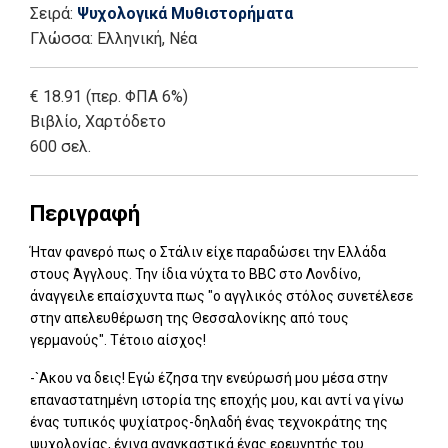
Σειρά:
Ψυχολογικά Μυθιστορήματα
Γλώσσα:
Ελληνική, Νέα
€ 18.91 (περ. ΦΠΑ 6%)
Βιβλίο
,
Χαρτόδετο
600 σελ.
Περιγραφή
Ήταν φανερό πως ο Στάλιν είχε παραδώσει την Ελλάδα
στους Άγγλους. Την ίδια νύχτα το BBC στο Λονδίνο,
άναγγειλε επαίσχυντα πως "ο αγγλικός στόλος συνετέλεσε
στην απελευθέρωση της Θεσσαλονίκης από τους
γερμανούς". Τέτοιο αίσχος!
-`Ακου να δεις! Εγώ έζησα την ενεύρωσή μου μέσα στην
επαναστατημένη ιστορία της εποχής μου, και αντί να γίνω
ένας τυπικός ψυχίατρος-δηλαδή ένας τεχνοκράτης της
ψυχολογίας, έγινα αναγκαστικά ένας ερευνητής του