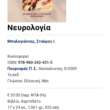
Νευρολογία
Μπαλογιάννης, Σταύρος Ι.
Κυκλοφορεί
ISBN:
978-960-242-431-5
Πουρναράς Π. Σ.
, Θεσσαλονίκη
, 9/2009
1η έκδ.
Γλώσσα:
Ελληνική, Νέα
€ 53.00 (περ. ΦΠΑ 6%)
Βιβλίο
,
Χαρτόδετο
17 x 24 εκ., 1,561 γρ., 655 σελ.