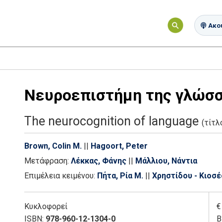
Ακού
Νευροεπιστήμη της γλώσ
The neurocognition of language
(τίτ
Brown, Colin M.
||
Hagoort, Peter
Μετάφραση:
Λέκκας, Φάνης
||
Μάλλιου, Νάντια
Επιμέλεια κειμένου:
Πήτα, Ρία Μ.
||
Χρηστίδου - Κιοσ
Κυκλοφορεί
€
ISBN:
978-960-12-1304-0
Β