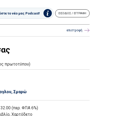
στε το νέο μας Podcast!
ΕΙΣΟΔΟΣ / ΕΓΓΡΑΦΗ
επιστροφή
σας
λος πρωτοτύπου)
έογλου, Σμαρώ
 32.00 (περ. ΦΠΑ 6%)
ιβλίο
,
Χαρτόδετο