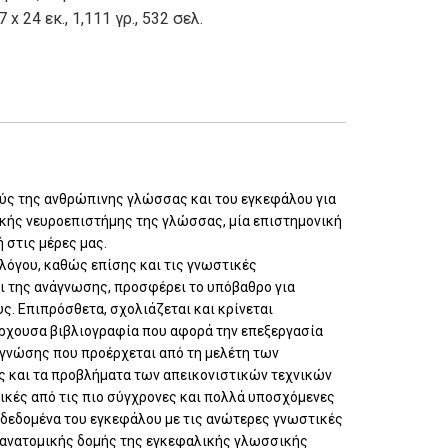
7 x 24 εκ., 1,111 γρ., 532 σελ.
ούς της ανθρώπινης γλώσσας και του εγκεφάλου για
κής νευροεπιστήμης της γλώσσας, μία επιστημονική
 στις μέρες μας.
λόγου, καθώς επίσης και τις γνωστικές
αι της ανάγνωσης, προσφέρει το υπόβαθρο για
ς. Επιπρόσθετα, σχολιάζεται και κρίνεται
άρχουσα βιβλιογραφία που αφορά την επεξεργασία
 γνώσης που προέρχεται από τη μελέτη των
ές και τα προβλήματα των απεικονιστικών τεχνικών
ικές από τις πιο σύγχρονες και πολλά υποσχόμενες
ά δεδομένα του εγκεφάλου με τις ανώτερες γνωστικές
οανατομικής δομής της εγκεφαλικής γλωσσικής