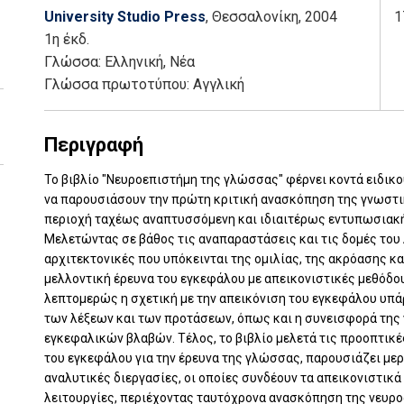
University Studio Press
, Θεσσαλονίκη
, 2004
1
1η έκδ.
Γλώσσα:
Ελληνική, Νέα
Γλώσσα πρωτοτύπου: Αγγλική
Περιγραφή
Το βιβλίο "Νευροεπιστήμη της γλώσσας" φέρνει κοντά ειδικ
να παρουσιάσουν την πρώτη κριτική ανασκόπηση της γνωστι
περιοχή ταχέως αναπτυσσόμενη και ιδιαιτέρως εντυπωσιακή
Μελετώντας σε βάθος τις αναπαραστάσεις και τις δομές του 
αρχιτεκτονικές που υπόκεινται της ομιλίας, της ακρόασης κ
μελλοντική έρευνα του εγκεφάλου με απεικονιστικές μεθόδου
λεπτομερώς η σχετική με την απεικόνιση του εγκεφάλου υπ
των λέξεων και των προτάσεων, όπως και η συνεισφορά της
εγκεφαλικών βλαβών. Τέλος, το βιβλίο μελετά τις προοπτικ
του εγκεφάλου για την έρευνα της γλώσσας, παρουσιάζει μερ
αναλυτικές διεργασίες, οι οποίες συνδέουν τα απεικονιστικ
λειτουργίες, περιέχοντας ταυτόχρονα ανασκόπηση της νευρ