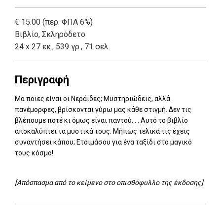
€ 15.00 (περ. ΦΠΑ 6%)
Βιβλίο
,
Σκληρόδετο
24 x 27 εκ., 539 γρ., 71 σελ.
Περιγραφή
Μα ποιες είναι οι Νεράιδες; Μυστηριώδεις, αλλά
πανέμορφες, βρίσκονται γύρω μας κάθε στιγμή. Δεν τις
βλέπουμε ποτέ κι όμως είναι παντού. . . Αυτό το βιβλίο
αποκαλύπτει τα μυστικά τους. Μήπως τελικά τις έχεις
συναντήσει κάπου; Ετοιμάσου για ένα ταξίδι στο μαγικό
τους κόσμο!
[Απόσπασμα από το κείμενο στο οπισθόφυλλο της έκδοσης]
Add: 2014-01-01 00:00:00 - Upd: 2025-10-15 09:51:59