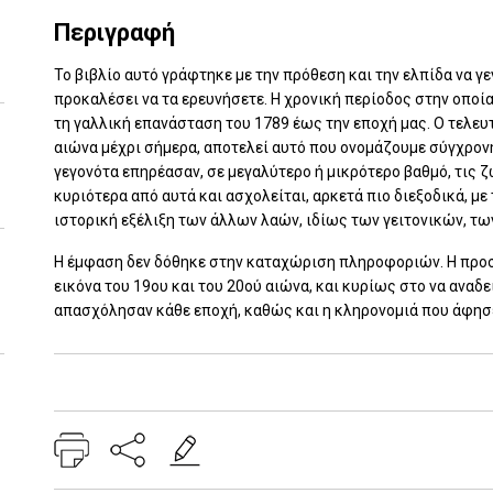
Περιγραφή
Το βιβλίο αυτό γράφτηκε με την πρόθεση και την ελπίδα να γ
προκαλέσει να τα ερευνήσετε. Η χρονική περίοδος στην οποία
τη γαλλική επανάσταση του 1789 έως την εποχή μας. Ο τελευτ
αιώνα μέχρι σήμερα, αποτελεί αυτό που ονομάζουμε σύγχρον
γεγονότα επηρέασαν, σε μεγαλύτερο ή μικρότερο βαθμό, τις 
κυριότερα από αυτά και ασχολείται, αρκετά πιο διεξοδικά, με
ιστορική εξέλιξη των άλλων λαών, ιδίως των γειτονικών, τ
Η έμφαση δεν δόθηκε στην καταχώριση πληροφοριών. Η προσ
εικόνα του 19ου και του 20ού αιώνα, και κυρίως στο να ανα
απασχόλησαν κάθε εποχή, καθώς και η κληρονομιά που άφησε
Add: 2014-01-01 00:00:00 - Upd: 2014-01-01 00:00:00