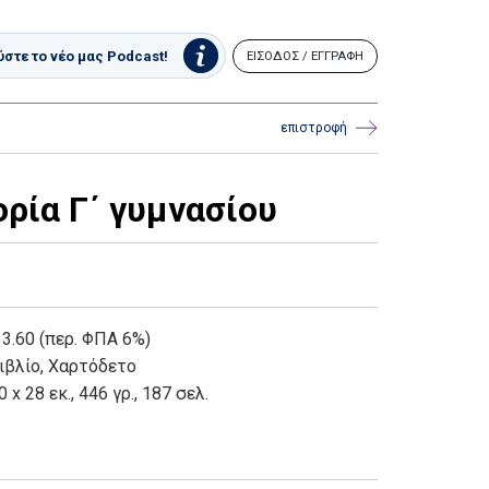
στε το νέο μας Podcast!
ΕΙΣΟΔΟΣ / ΕΓΓΡΑΦΗ
επιστροφή
ρία Γ΄ γυμνασίου
 3.60 (περ. ΦΠΑ 6%)
ιβλίο
,
Χαρτόδετο
0 x 28 εκ., 446 γρ., 187 σελ.