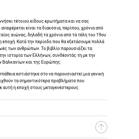
εννήσει τέτοιου είδους ερωτήματα και να σας
 αναφέρεται είναι τα διακόσια, περίπου, χρόνια από
αίος αιώνας, δηλαδή τα χρόνια από τα τέλη του 19ου
η εποχή. Κατά την περίοδο που θα εξετάσουμε πολλά
ζωές των ανθρώπων. Το βιβλίο παρουσιάζει τα
 την ιστορία των Ελλήνων, συνδέοντάς τη με την
ων Βαλκανίων και της Ευρώπης.
πάθεια εστιάστηκε στο να παρουσιαστεί μια γενική
δειχθούν τα σημαντικότερα προβλήματα που
 αυτή η εποχή στους μεταγενέστερους.