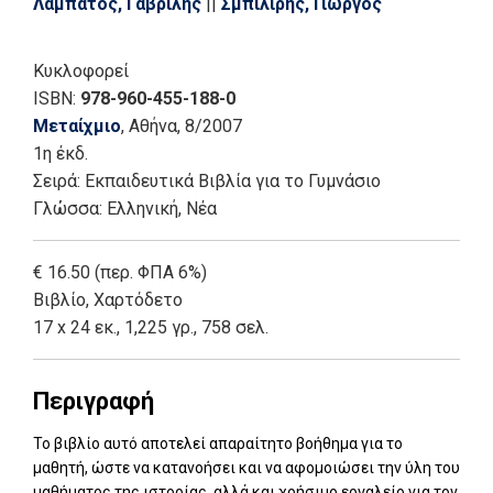
Λαμπάτος, Γαβρίλης
||
Σμπιλίρης, Γιώργος
Κυκλοφορεί
ISBN:
978-960-455-188-0
Μεταίχμιο
, Αθήνα
, 8/2007
1η έκδ.
Σειρά:
Εκπαιδευτικά Βιβλία για το Γυμνάσιο
Γλώσσα:
Ελληνική, Νέα
€ 16.50 (περ. ΦΠΑ 6%)
Βιβλίο
,
Χαρτόδετο
17 x 24 εκ., 1,225 γρ., 758 σελ.
Περιγραφή
Το βιβλίο αυτό αποτελεί απαραίτητο βοήθημα για το
μαθητή, ώστε να κατανοήσει και να αφομοιώσει την ύλη του
μαθήματος της ιστορίας, αλλά και χρήσιμο εργαλείο για τον