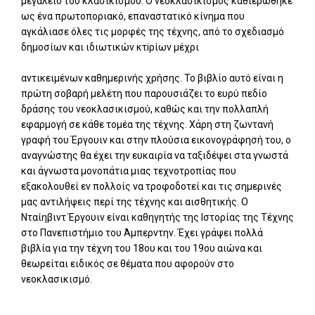
μεγαλείο του κλασικισμού. Ο νεοκλασικισμός καθιερώθηκε
ως ένα πρωτοποριακό, επαναστατικό κίνημα που
αγκάλιασε όλες τις μορφές της τέχνης, από το σχεδιασμό
δημοσίων και ιδιωτικών κτiρίων μέχρι
αντικειμένων καθημερινής χρήσης. Το βιβλίο αυτό είναι η
πρώτη σοβαρή μελέτη που παρουσιάζει το ευρύ πεδίο
δράσης του νεοκλασικισμού, καθώς και την πολλαπλή
εφαρμογή σε κάθε τομέα της τέχνης. Χάρη στη ζωντανή
γραφή του Έργουιν και στην πλούσια εικονογράφησή του, ο
αναγνώστης θα έχει την ευκαιρία να ταξιδέψει στα γνωστά
και άγνωστα μονοπάτια μιας τεχνοτροπίας που
εξακολουθεί εν πολλοίς να τροφοδοτεί και τις σημερινές
μας αντιλήψεις περί της τέχνης και αισθητικής. Ο
Νταίηβιντ Έργουιν είναι καθηγητής της Ιστορίας της Τέχνης
στο Πανεπιστήμιο του Άμπερντην. Έχει γράψει πολλά
βιβλία για την τέχνη του 18ου και του 19ου αιώνα και
θεωρείται ειδικός σε θέματα που αφορούν στο
νεοκλασικισμό.