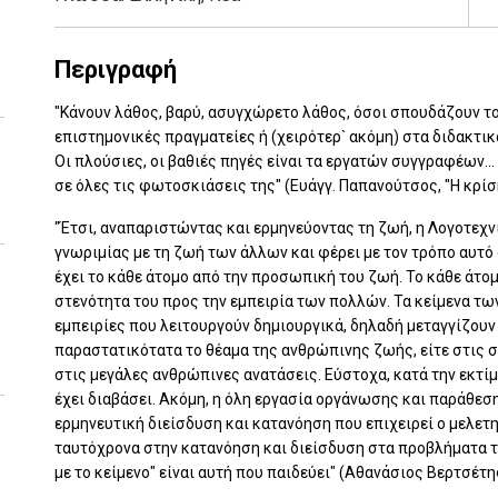
Περιγραφή
"Κάνουν λάθος, βαρύ, ασυγχώρετο λάθος, όσοι σπουδάζουν τ
επιστημονικές πραγματείες ή (χειρότερ` ακόμη) στα διδακτικ
Οι πλούσιες, οι βαθιές πηγές είναι τα εργατών συγγραφέων...
σε όλες τις φωτοσκιάσεις της" (Ευάγγ. Παπανούτσος, "Η κρίσ
"Έτσι, αναπαριστώντας και ερμηνεύοντας τη ζωή, η Λογοτεχνί
γνωριμίας με τη ζωή των άλλων και φέρει με τον τρόπο αυτό 
έχει το κάθε άτομο από την προσωπική του ζωή. Το κάθε άτομο
στενότητα του προς την εμπειρία των πολλών. Τα κείμενα 
εμπειρίες που λειτουργούν δημιουργικά, δηλαδή μεταγγίζουν
παραστατικότατα το θέαμα της ανθρώπινης ζωής, είτε στις 
στις μεγάλες ανθρώπινες ανατάσεις. Εύστοχα, κατά την εκτίμ
έχει διαβάσει. Ακόμη, η όλη εργασία οργάνωσης και παράθεση
ερμηνευτική διείσδυση και κατανόηση που επιχειρεί ο μελετ
ταυτόχρονα στην κατανόηση και διείσδυση στα προβλήματα της
με το κείμενο" είναι αυτή που παιδεύει" (Αθανάσιος Βερτσέτη