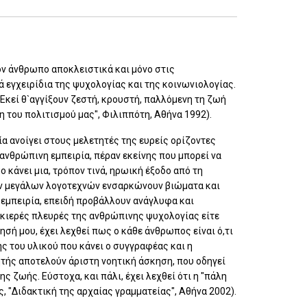
ον άνθρωπο αποκλειστικά και μόνο στις
ά εγχειρίδια της ψυχολογίας και της κοινωνιολογίας.
 Εκεί θ`αγγίξουν ζεστή, κρουστή, παλλόμενη τη ζωή
η του πολιτισμού μας", Φιλιππότη, Αθήνα 1992).
α ανοίγει στους μελετητές της ευρείς ορίζοντες
ανθρώπινη εμπειρία, πέραν εκείνης που μπορεί να
 κάνει μια, τρόπον τινά, ηρωική έξοδο από τη
των μεγάλων λογοτεχνών ενσαρκώνουν βιώματα και
 εμπειρία, επειδή προβάλλουν ανάγλυφα και
σκιερές πλευρές της ανθρώπινης ψυχολογίας είτε
ησή μου, έχει λεχθεί πως ο κάθε άνθρωπος είναι ό,τι
ς του υλικού που κάνει ο συγγραφέας και η
ητής αποτελούν άριστη νοητική άσκηση, που οδηγεί
 ζωής. Εύστοχα, και πάλι, έχει λεχθεί ότι η "πάλη
ς, "Διδακτική της αρχαίας γραμματείας", Αθήνα 2002).