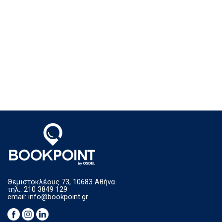
Θεμιστοκλέους 73, 10683 Αθήνα
τηλ.: 210 3849 129
email:
info@bookpoint.gr