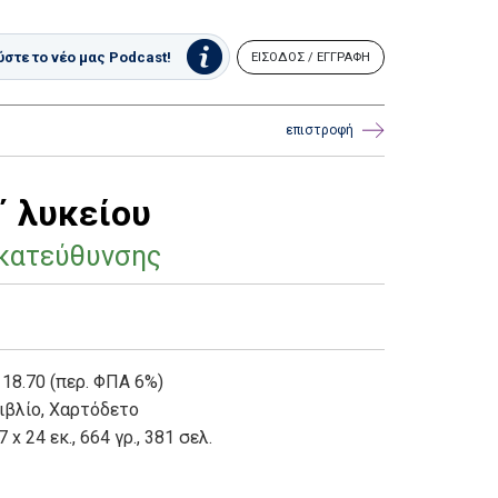
στε το νέο μας Podcast!
ΕΙΣΟΔΟΣ / ΕΓΓΡΑΦΗ
επιστροφή
΄ λυκείου
 κατεύθυνσης
 18.70 (περ. ΦΠΑ 6%)
ιβλίο
,
Χαρτόδετο
7 x 24 εκ., 664 γρ., 381 σελ.